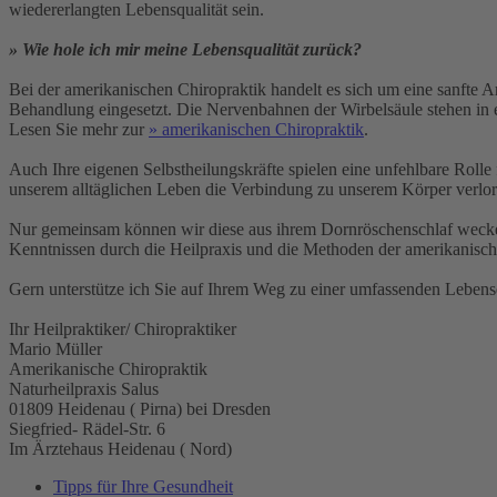
wiedererlangten Lebensqualität sein.
» Wie hole ich mir meine Lebensqualität zurück?
Bei der amerikanischen Chiropraktik handelt es sich um eine sanfte A
Behandlung eingesetzt. Die Nervenbahnen der Wirbelsäule stehen i
Lesen Sie mehr zur
» amerikanischen Chiropraktik
.
Auch Ihre eigenen Selbstheilungskräfte spielen eine unfehlbare Rolle
unserem alltäglichen Leben die Verbindung zu unserem Körper verloren
Nur gemeinsam können wir diese aus ihrem Dornröschenschlaf wecken
Kenntnissen durch die Heilpraxis und die Methoden der amerikanisc
Gern unterstütze ich Sie auf Ihrem Weg zu einer umfassenden Lebensq
Ihr Heilpraktiker/ Chiropraktiker
Mario Müller
Amerikanische Chiropraktik
Naturheilpraxis Salus
01809 Heidenau ( Pirna) bei Dresden
Siegfried- Rädel-Str. 6
Im Ärztehaus Heidenau ( Nord)
Tipps für Ihre Gesundheit