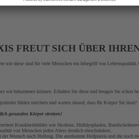
IS FREUT SICH ÜBER IHRE
e wie diese sind für viele Menschen ein Inbegriff von Lebensqualität.
ches wir bekommen können. Erhalten Sie diese und beugen Sie schon h
esünder fühlen möchten und warten darauf, dass Ihr Körper Sie lässt?
zlich gesunden Körper strotzen!
tete Krankheitsbilder wie Skoliose, Hüftdysplasien, Bandscheibenvo
lität von Menschen jeden Alters deutlich einschränken.
ist der Wunsch nach Heilung. Die anerkannte Heilpraxis und die noch r