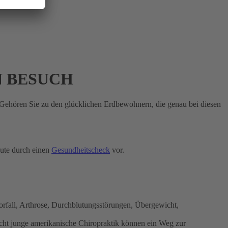
N BESUCH
 Gehören Sie zu den glücklichen Erdbewohnern, die genau bei diesen
eute durch einen
Gesundheitscheck
vor.
rfall, Arthrose, Durchblutungsstörungen, Übergewicht,
echt junge amerikanische Chiropraktik können ein Weg zur