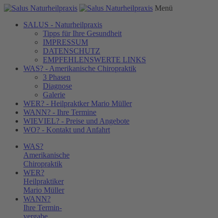
Menü
SALUS - Naturheilpraxis
Tipps für Ihre Gesundheit
IMPRESSUM
DATENSCHUTZ
EMPFEHLENSWERTE LINKS
WAS? - Amerikanische Chiropraktik
3 Phasen
Diagnose
Galerie
WER? - Heilpraktker Mario Müller
WANN? - Ihre Termine
WIEVIEL? - Preise und Angebote
WO? - Kontakt und Anfahrt
WAS?
Amerikanische
Chiropraktik
WER?
Heilpraktiker
Mario Müller
WANN?
Ihre Termin-
vergabe